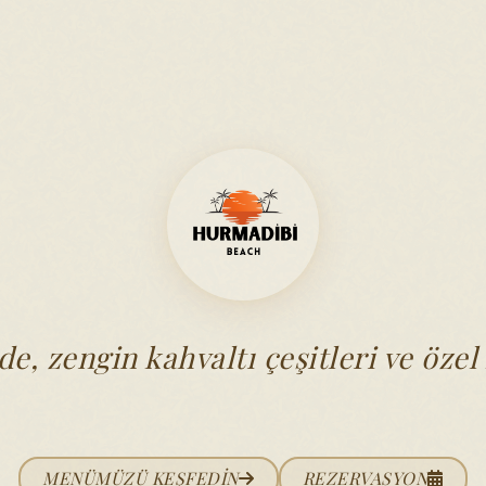
de, zengin kahvaltı çeşitleri ve öze
MENÜMÜZÜ KEŞFEDIN
REZERVASYON